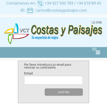
Contáctanos en:
+34 927 500 783 / +34 618 89 43
90
carlos@costasypaisajes.com
RATIVA
ALTERNATIVA
NACIONAL
INTERNACIONAL
CRUCEROS
Por favor introduzca su email para
reiniciar su contraseña
RANO
AL IMSERSO
Email