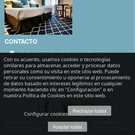
CONTACTO
C/ Encierro, 13. 10800. Coria (Cáceres)
Con su acuerdo, usamos cookies o tecnologías
similares para almacenar, acceder y procesar datos
personales como su visita en este sitio web. Puede
+34 927 500 783
retirar su consentimiento u oponerse al procesamiento
de datos basado en intereses legítimos en cualquier
carlos@costasypaisajes.com
momento haciendo clic en "Configuración" o en
nuestra Política de Cookies en este sitio web.
Rechazar todas
Configurar cookies
Quienes Somos
Nuestro Equipo
Oficinas
Poliza de Seguro
Aceptar todas
Condiciones Generales
Aviso Legal y Privacidad
Politicas de Cookies