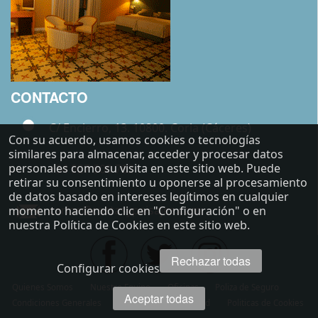
CONTACTO
C/ Encierro, 13. 10800. Coria (Cáceres)
Con su acuerdo, usamos cookies o tecnologías
similares para almacenar, acceder y procesar datos
personales como su visita en este sitio web. Puede
+34 927 500 783
retirar su consentimiento u oponerse al procesamiento
de datos basado en intereses legítimos en cualquier
carlos@costasypaisajes.com
momento haciendo clic en "Configuración" o en
nuestra Política de Cookies en este sitio web.
Rechazar todas
Configurar cookies
Quienes Somos
Nuestro Equipo
Oficinas
Poliza de Seguro
Aceptar todas
Condiciones Generales
Aviso Legal y Privacidad
Politicas de Cookies