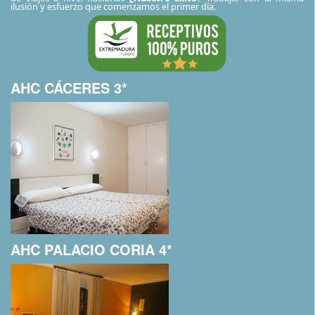
ilusión y esfuerzo que comenzamos el primer día.
AHC CÁCERES 3*
AHC PALACIO CORIA 4*